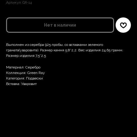
Артикул:
GR-14
Нет в наличии
Выполнен из серебра 925 пробы, со вставками зеленого
граната(уваровита). Размер камня 5,8*2,2. Вес изделия 24,65 грамм.
Размер изделия 7,5*2,5
Материал: Серебро
Коллекция: Green Ray
Категория: Подвески
Вставка: Уваровит