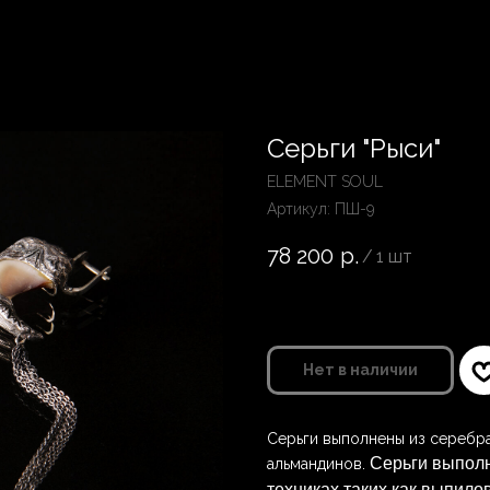
Серьги "Рыси"
ELEMENT SOUL
Артикул:
ПШ-9
78 200
р.
/
1 шт
Нет в наличии
Серьги выполнены из серебра
Серьги выполн
альмандинов.
техниках таких как выпило