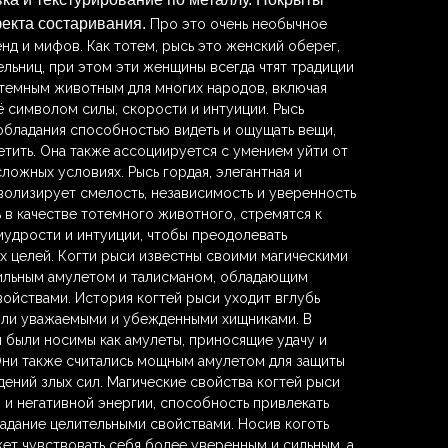
екта состаривания.
Про это очень необычное
нд и мифов. Как тотем, рысь это женский оберег,
ьниц, при этом эти женщины всегда чтят традиции
тотемным животным для многих народов, включая
ё символом силы, скорости и интуиции. Рысь
обладания способностью видеть и ощущать вещи,
етить. Она также ассоциируется с умением уйти от
ложных условиях. Рысь гордая, элегантная и
волизирует смелость, независимость и уверенность
ь в качестве тотемного животного, стремятся к
мудрости и интуиции, чтобы преодолевать
их целей. Когти рыси известны своими магическими
сильным амулетом и талисманом, обладающим
ойствами. История когтей рыси уходит вглубь
были уважаемыми и убежденными хищниками. В
и были носимы как амулеты, приносящие удачу и
Они также считались мощным амулетом для защиты
дений злых сил. Магические свойства когтей рыси
з и негативной энергии, способность привлекать
бладание целительными свойствами. Носив коготь
жет чувствовать себя более уверенным и сильным, а