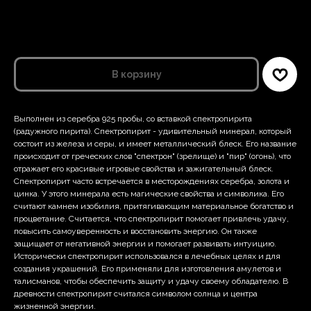
ELEMENT SOUL
СС-4б
В корзину
Выполнен из серебра 925 пробы, со вставкой спектропирита
(радужного пирита). Спектропирит - удивительный минерал, который
состоит из железа и серы, и имеет металлический блеск. Его название
происходит от греческих слов "спектрон" (зрелище) и "пир" (огонь), что
отражает его красивые игровые свойства и зажигательный блеск.
Спектропирит часто встречается в месторождениях серебра, золота и
цинка. У этого минерала есть магические свойства и символика. Его
считают камнем изобилия, притягивающим материальное богатство и
процветание. Считается, что спектропирит помогает привлечь удачу,
повысить самоуверенность и восстановить энергию. Он также
защищает от негативной энергии и помогает развивать интуицию.
Исторически спектропирит использовался в лечебных целях и для
создания украшений. Его применяли для изготовления амулетов и
талисманов, чтобы обеспечить защиту и удачу своему обладателю. В
древности спектропирит считался символом солнца и центра
жизненной энергии.