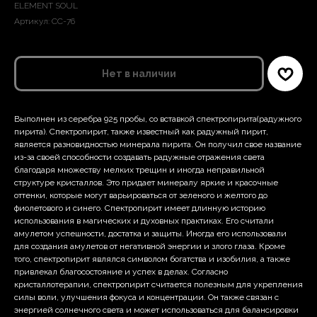
ELEMENT SOUL
Артикул:
СС-76
Нет в наличии
Выполнен из серебра 925 пробы, со вставкой спектропирита(радужного
пирита). Спектропирит, также известный как радужный пирит,
является разновидностью минерала пирита. Он получил свое название
из-за своей способности создавать радужные отражения света
благодаря множеству мелких трещин и иногда неправильной
структуре кристаллов. Это придает минералу яркие и красочные
оттенки, которые могут варьироваться от зеленого и желтого до
фиолетового и синего. Спектропирит имеет длинную историю
использования в магических и духовных практиках. Его считали
амулетом успешности, достатка и защиты. Иногда его использовали
для создания амулетов от негативной энергии и злого глаза. Кроме
того, спектропирит являлся символом богатства и изобилия, а также
привлекал благосостояние и успех в делах. Согласно
кристаллотерапии, спектропирит считается полезным для укрепления
силы воли, улучшения фокуса и концентрации. Он также связан с
энергией солнечного света и может использоваться для балансировки