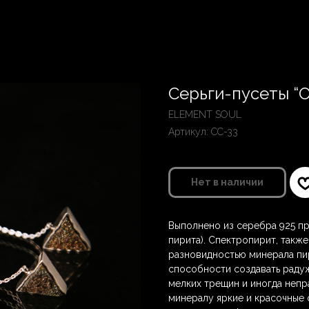
Серьги-пусеты “
ELEMENT SOUL
Артикул:
СС-33
Нет в наличии
Выполнено из серебра 925 пр
пирита). Спектропирит, также
разновидностью минерала пир
способности создавать раду
мелких трещин и иногда непр
минералу яркие и красочные 