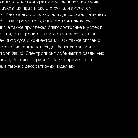
 синего. Спектропирит имеет длинную историю
 духовных практиках. Его считали амулетом
ты. Иногда его использовали для создания амулетов
о глаза. Кроме того, спектропирит являлся
ия, а также привлекал благосостояние и успех в
рапии, спектропирит считается полезным для
ения фокуса и концентрации. Он также связан с
 может использоваться для балансировки и
тров (чакр). Спектропирит добычают в различных
талию, Россию, Перу и США. Его применяют в
, а также в декоративных изделиях.