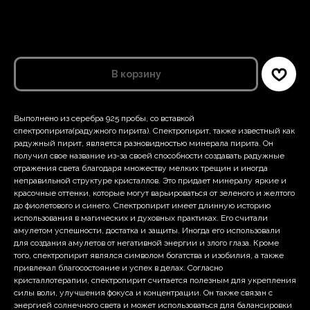
ELEMENT SOUL
СС-68
В корзину
Выполнено из серебра 925 пробы, со вставкой
спектропирита(радужного пирита). Спектропирит, также известный как
радужный пирит, является разновидностью минерала пирита. Он
получил свое название из-за своей способности создавать радужные
отражения света благодаря множеству мелких трещин и иногда
неправильной структуре кристаллов. Это придает минералу яркие и
красочные оттенки, которые могут варьироваться от зеленого и желтого
до фиолетового и синего. Спектропирит имеет длинную историю
использования в магических и духовных практиках. Его считали
амулетом успешности, достатка и защиты. Иногда его использовали
для создания амулетов от негативной энергии и злого глаза. Кроме
того, спектропирит являлся символом богатства и изобилия, а также
привлекал благосостояние и успех в делах. Согласно
кристаллотерапии, спектропирит считается полезным для укрепления
силы воли, улучшения фокуса и концентрации. Он также связан с
энергией солнечного света и может использоваться для балансировки