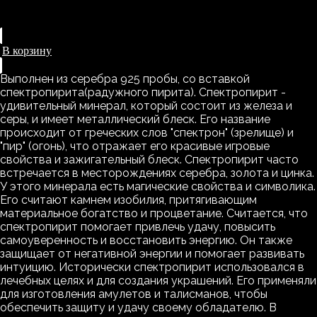
СС-85
В корзину
Выполнен из серебра 925 пробы, со вставкой
спектропирита(радужного пирита). Спектропирит -
удивительный минерал, который состоит из железа и
серы, и имеет металлический блеск. Его название
происходит от греческих слов "спектрон" (зрелище) и
"пир" (огонь), что отражает его красивые игровые
свойства и зажигательный блеск. Спектропирит часто
встречается в месторождениях серебра, золота и цинка.
У этого минерала есть магические свойства и символика.
Его считают камнем изобилия, притягивающим
материальное богатство и процветание. Считается, что
спектропирит помогает привлечь удачу, повысить
самоуверенность и восстановить энергию. Он также
защищает от негативной энергии и помогает развивать
интуицию. Исторически спектропирит использовался в
лечебных целях и для создания украшений. Его применяли
для изготовления амулетов и талисманов, чтобы
обеспечить защиту и удачу своему обладателю. В