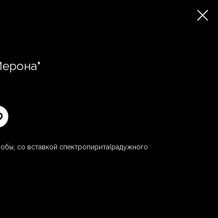
Мерона"
робы, со вставкой спектропирита(радужного