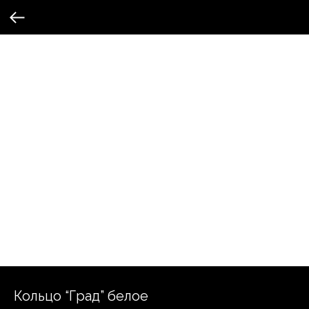
Кольцо “Град” белое