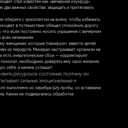
оцвет стал известен как «вечерний изумруд».
 два важных свойства: защищать и притягивать
и обереги с хризолитом на войну, чтобы избежать
самоцвет в путешествии обещал спокойную дорогу
я, что если постоянно носить украшения с вечерним
 всех начинаниях.
му женщинам, которые планируют завести детей,
иям из перидота. Минерал настраивает организм на
и есть энергетические сбои — корректирует.
 помогал, необходимо доверять ему свои желания.
ро себя, и камень услышит.
овить ресурсное состояние, поэтому он
спытывает сильные эмоциональные и
ие в
ыполнено из серебра 925 пробы, со вставками
а. Камни не подвергались обработке.