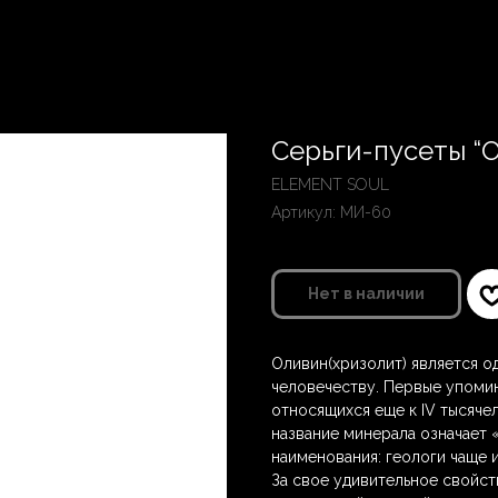
Серьги-пусеты “
ELEMENT SOUL
Артикул:
МИ-60
Нет в наличии
Оливин(хризолит) является о
человечеству. Первые упомин
относящихся еще к IV тысячел
название минерала означает «
наименования: геологи чаще 
За свое удивительное свойс