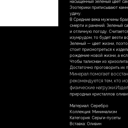
насыщенный зеленый цвет сам
Эзотерики приписывают камню
удачу.
В Средние века мужчины брал
смерти и ранений. Зеленый 
и отличную погоду. Считаетс
изумрудом, то будет везти во
Зеленый — цвет жизни, поэто
стоит присмотреться к издел
рождение новой жизни, а есл
Чтобы талисман из хризолита
Достаточно проговорить их п
Минерал помогает восстан
рекомендуется тем, кто и
физические нагрузки.Издел
природных кристаллов оливин
Материал: Серебро
Коллекция: Минимализм
Категория: Серьги-пусеты
Вставка: Оливин