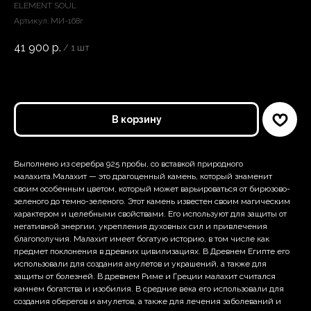
ELEMENT SOUL
Артикул:
МИ-168г
41 900
р.
/
1 шт
В корзину
Выполнено из серебра 925 пробы, со вставкой природного
малахита.Малахит — это драгоценный камень, который знаменит
своим особенным цветом, который может варьироваться от бирюзово-
зеленого до темно-зеленого. Этот камень известен своим магическим
характером и целебными свойствами. Его используют для защиты от
негативной энергии, укрепления духовных сил и привлечения
благополучия. Малахит имеет богатую историю, в том числе как
предмет поклонения в древних цивилизациях. В Древнем Египте его
использовали для создания амулетов и украшений, а также для
защиты от болезней. В древнем Риме и Греции малахит считался
камнем богатства и изобилия. В средние века его использовали для
создания оберегов и амулетов, а также для лечения заболеваний и