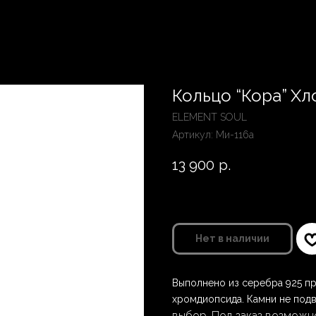
Кольцо “Кора” Хл
ELEMENT SOUL
Артикул:
Ми-116а
13 900
р.
Нет в наличии
Выполнено из серебра 925 пр
хромдиопсида. Камни не под
выбор. Под заказ возможн