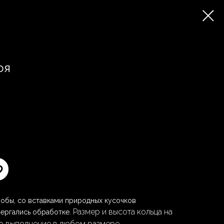
оя
обы, со вставками природных кусочков
Размер и высота кольца на
вергались обработке.
о выполнение в любом размере.