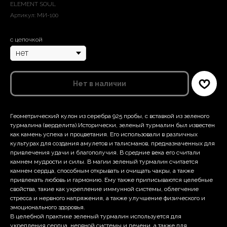
ELEMENT SOUL
Артикул:
МИ-100
с цепочкой
Нет в наличии
Геометрический кулон из серебра 925 пробы, с вставкой из зеленого
турмалина (верделита).Исторически, зеленый турмалин был известен
как камень успеха и процветания. Его использовали в различных
культурах для создания амулетов и талисманов, предназначенных для
привлечения удачи и благополучия. В средние века его считали
камнем мудрости и силы. В магии зеленый турмалин считается
камнем сердца, способным открывать и очищать чакры, а также
привлекать любовь и гармонию. Ему также приписываются целебные
свойства, такие как укрепление иммунной системы, облегчение
стресса и нервного напряжения, а также улучшение физического и
эмоционального здоровья.
В целебной практике зеленый турмалин используется для
укрепления сердца, нервной системы и печени, а также для