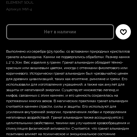
ELEMENT SOUL
Артикул:
МИ-4
Нет в наличии
Выполнено из серебра 925 пробы, со вставками природных кристаллов
граната-альмандина. Камни не подвергались обработки. Размер камня
1,2*0,7см. Вес изделия 5 грамм. Гранат альмандин обладает тёмно-
красным или вишневым цветом, иногда с оттенками фиолетового или
коричневого. Исторически гранат альмандин был чрезвычайно ценен
для древних цивилизаций, таких как египтяне, римляне и греки. Его
использовали для изготовления украшений, а также как амулет для
защиты от негативной энергии. Существует множество легенд и
мифов, связанных с этим камнем, и его ценность сохранялась на
протяжении многих веков. В магических практиках гранат альмандин
считается камнем страсти, силы и защиты. Его используют для
усиления внутренней энергии, привлечения любви и преодоления
негативных воздействий. Гранат альмандин также ассоциируется с
целительными свойствами, такими как улучшение кровообращения и
стимуляция физической активности. Считается, что гранат альмандин
позитивно влияет на психическое и эмоциональное состояние