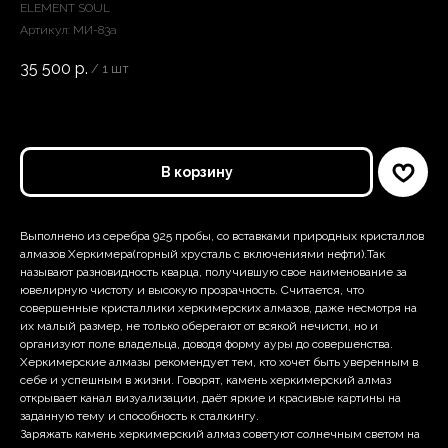
ELEMENT SOUL
Артикул:
МИ-83а
35 500
р.
/
1 шт
В корзину
Выполнено из серебра 925 пробы, со вставками природных кристаллов
алмазов Херкимера(горный хрусталь с включениями нефти).Так
называют разновидность кварца, получившую свое наименование за
ювелирную чистоту и высокую прозрачность. Считается, что
совершенные кристаллики херкимерских алмазов, даже несмотря на
их малый размер, не только оберегают от всякой нечисти, но и
организуют поле владельца, доводя форму ауры до совершенства.
Херкимерские алмазы рекомендует тем, кто хочет быть уверенным в
себе и успешным в жизни. Говорят, камень херкимерский алмаз
открывает канал визуализации, даёт яркие и красивые картины на
заданную тему и способность к сталкингу.
Заряжать камень херкимерский алмаз советуют солнечным светом на