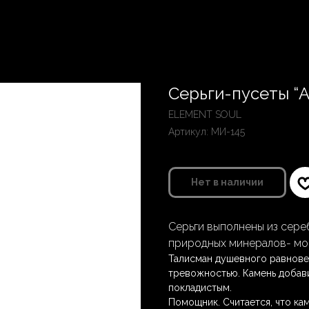
Серьги-пусеты “
ELEMENT SOUL
Артикул:
МИ-145
Нет в наличии
Серьги выполнены из сере
природных минералов- мор
Талисман душевного равнове
тревожностью. Камень добави
покладистым.
Помощник. Считается, что кам