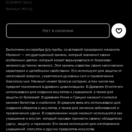
ELEMENT SOUL
Артикул:
ЖК-63
Нет в наличии
Выполнено из серебра 925 пробы, со вставкой природного малахита.
Малахит — это драгоценный камень, который знаменит своим
особенным цветом, который может варьироваться от бирюзово-
зеленого до темно-зеленого. Этот камень известен своим магическим
характером и целебными свойствами. Его используют для защиты от
негативной энергии, укрепления духовных сил и привлечения
благополучия. Малахит имеет богатую историю, в том числе как
предмет поклонения в древних цивилизациях. В Древнем Египте его
использовали для создания амулетов и украшений, а также для
защиты от болезней. В древнем Риме и Греции малахит считался
камнем богатства и изобилия. В средние века его использовали для
создания оберегов и амулетов, а также для лечения заболеваний и
привлечения удачи. В современном мире малахит используется как
украшение и амулет, который призван принести своему обладателю
удачу, защиту и гармонию. Его также используют для изготовления
украшений, статуэток и других предметов искусства