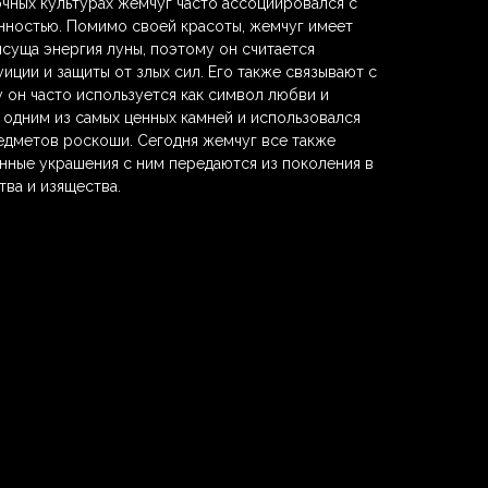
очных культурах жемчуг часто ассоциировался с
нностью. Помимо своей красоты, жемчуг имеет
исуща энергия луны, поэтому он считается
иции и защиты от злых сил. Его также связывают с
 он часто используется как символ любви и
 одним из самых ценных камней и использовался
едметов роскоши. Сегодня жемчуг все также
енные украшения с ним передаются из поколения в
тва и изящества.