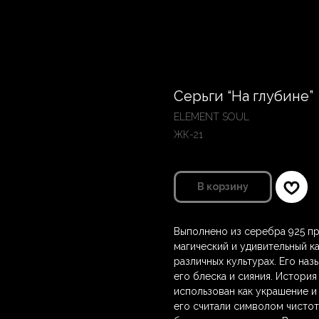
Серьги “На глубине”
ELEMENT SOUL
ЖК-21
В корзину
Выполнено из серебра 925 пр
магический и удивительный к
различных культурах. Его наз
его блеска и сияния. История
использован как украшение и
его считали символом чистот