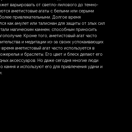
ожет варьировать от светло-лилового до темно-
аются аметистовые агаты с белыми или серыми
 более привлекательными. Долгое время
ся как амулет или талисман для защиты от злых сил
читали магическим камнем, способным приносить
агополучие. Кроме того, аметистовый агат часто
лительства и медитации из-за своих успокаивающих
 время аметистовый агат часто используется в
, ожерелья и браслеты. Его цвет и блеск делают его
ных аксессуаров. Но даже сегодня многие люди
о камня и используют его для привлечения удачи и
и.