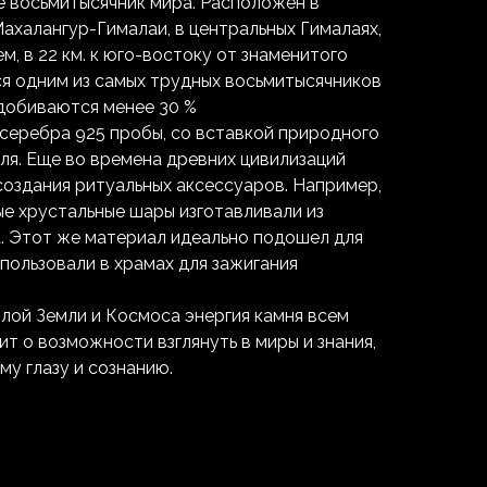
е восьмитысячник мира. Расположен в
ахалангур-Гималаи, в центральных Гималаях,
м, в 22 км. к юго-востоку от знаменитого
ся одним из самых трудных восьмитысячников
 добиваются менее 30 %
 серебра 925 пробы, со вставкой природного
ля. Еще во времена древних цивилизаций
создания ритуальных аксессуаров. Например,
ые хрустальные шары изготавливали из
а. Этот же материал идеально подошел для
спользовали в храмах для зажигания
лой Земли и Космоса энергия камня всем
т о возможности взглянуть в миры и знания,
у глазу и сознанию.