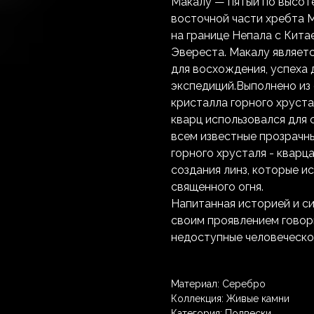
Макалу — пятый по высот
восточной части хребта М
на границе Непала с Китае
Эвереста. Макалу являет
для восхождения, успеха
экспедиций.Выполнено из
кристалла горного хруста
кварц использовался для 
всем известные прозрачн
горного хрусталя - кварц
создания линз, которые и
священного огня.
Напитанная историей и си
своим проявлением говори
недоступные человеческом
Материал: Серебро
Коллекция: Живые камни
Категория: Подвески