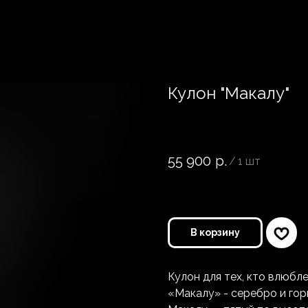
Кулон "Макалу"
ELEMENT SOUL
Артикул:
ЖК-91
55 900
р.
/
1 шт
В корзину
Кулон для тех, кто влюбл
«Макалу» - серебро и гор